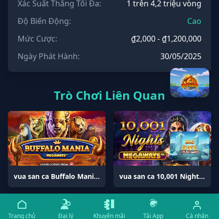
Xác Suất Thắng Tối Đa:
1 trên 4,2 triệu vòng
Độ Biến Động:
Cao
Mức Cược:
₫2,000 - ₫1,200,000
Ngày Phát Hành:
30/05/2025
Trò Chơi Liên Quan
vua san ca Buffalo Mania Megaways
vua san ca 10,001 Nights Megaways™
Trang chủ
Đại lý
Khuyến mãi
Tải App
Cá nhân