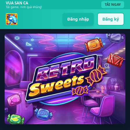
VUA SAN CA
TẢI NGAY
Tải game, rinh quà khủng!
Đăng nhập
Đăng ký